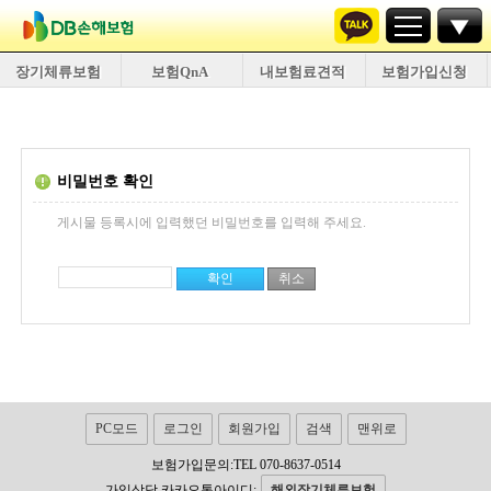
장기체류보험
보험QnA
내보험료견적
보험가입신청
비밀번호 확인
게시물 등록시에 입력했던 비밀번호를 입력해 주세요.
PC모드
로그인
회원가입
검색
맨위로
보험가입문의:TEL 070-8637-0514
가입상담 카카오톡아이디:
해외장기체류보험