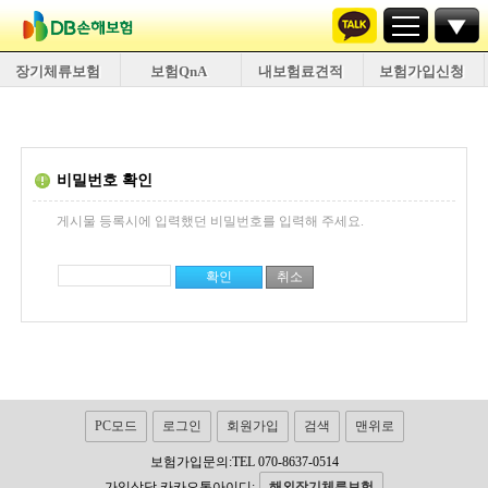
장기체류보험
보험QnA
내보험료견적
보험가입신청
비밀번호 확인
게시물 등록시에 입력했던 비밀번호를 입력해 주세요.
PC모드
로그인
회원가입
검색
맨위로
보험가입문의:TEL 070-8637-0514
가입상담 카카오톡아이디:
해외장기체류보험