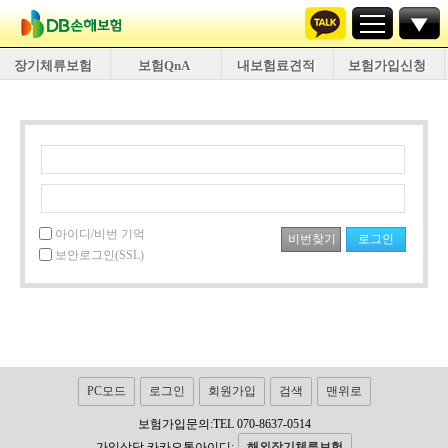
장기체류보험
보험QnA
내보험료견적
보험가입신청
아이디/비번 기억
보안로그인(SSL)
PC모드
로그인
회원가입
검색
맨위로
보험가입문의:TEL 070-8637-0514
가입상담 카카오톡아이디:
해외장기체류보험